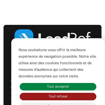
Nous souhaitons vous offrir la meilleure
expérience de navigation possible. Notre site
utilise ainsi des cookies fonctionnels et de
Accueil
La solution
Tarifs & abonnements
mesures d'audience qui collectent des
Contactez-nous
données anonymes sur votre visite.
Mentions légales
-
Conditions générales de vente
-
Tout accepter
Conditions générales d'utilisation
-
Politique de
confidentialité
-
Modalités du tirage au sort et
Tout refuser
règlement officiel
Tous droits réservés © LeadRef 2026